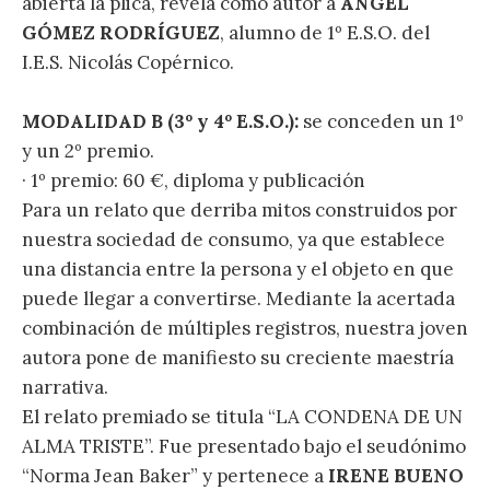
abierta la plica, revela como autor a
ÁNGEL
GÓMEZ RODRÍGUEZ
, alumno de 1º E.S.O. del
I.E.S. Nicolás Copérnico.
MODALIDAD B (3º y 4º E.S.O.):
se conceden un 1º
y un 2º premio.
· 1º premio: 60 €, diploma y publicación
Para un relato que derriba mitos construidos por
nuestra sociedad de consumo, ya que establece
una distancia entre la persona y el objeto en que
puede llegar a convertirse. Mediante la acertada
combinación de múltiples registros, nuestra joven
autora pone de manifiesto su creciente maestría
narrativa.
El relato premiado se titula “LA CONDENA DE UN
ALMA TRISTE”. Fue presentado bajo el seudónimo
“Norma Jean Baker” y pertenece a
IRENE BUENO