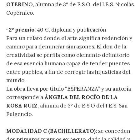
OTERIN
O, alumna de 3º de E.S.O. del I.E.S. Nicolás
Copérnico.
· 2º premio:
40 €, diploma y publicación
Para un relato donde el arte significa redención y
camino para denunciar sinrazones. El don de la
creatividad se perfila como elemento definitorio
de esa esencia humana capaz de tender puentes
entre pueblos, a fin de corregir las injusticias del
mundo.
La obra lleva por título “ESPERANZA” y su autoría
corresponde a
ÁNGELA DEL ROCÍO DE LA
ROSA RUIZ
, alumna de 3º de E.S.O del I.E.S. San
Fulgencio.
MODALIDAD C (BACHILLERATO):
se conceden
dos primeros premios ex aequo, dada la calidad y,