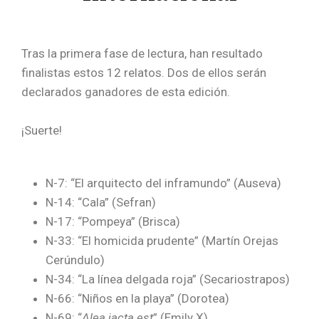
Tras la primera fase de lectura, han resultado
finalistas estos 12 relatos. Dos de ellos serán
declarados ganadores de esta edición.
¡Suerte!
N-7: “El arquitecto del inframundo” (Auseva)
N-14: “Cala” (Sefran)
N-17: “Pompeya” (Brisca)
N-33: “El homicida prudente” (Martín Orejas
Cerúndulo)
N-34: “La línea delgada roja” (Secariostrapos)
N-66: “Niños en la playa” (Dorotea)
N-69: “
Alea jacta est
” (Emily X)