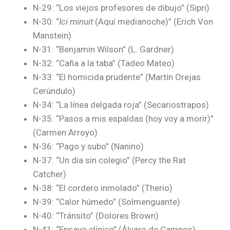
N-29: “Los viejos profesores de dibujo” (Sipri)
N-30: “
Ici minuit
(Aquí medianoche)” (Erich Von
Manstein)
N-31: “Benjamin Wilson” (L. Gardner)
N-32: “Caña a la taba” (Tadeo Mateo)
N-33: “El homicida prudente” (Martín Orejas
Cerúndulo)
N-34: “La línea delgada roja” (Secariostrapos)
N-35: “Pasos a mis espaldas (hoy voy a morir)”
(Carmen Arroyo)
N-36: “Pago y subo” (Nanino)
N-37: “Un día sin colegio” (Percy the Rat
Catcher)
N-38: “El cordero inmolado” (Therio)
N-39: “Calor húmedo” (Solmenguante)
N-40: “Tránsito” (Dolores Brown)
N-41: “Ensayo clínico” (Álvaro de Campos)