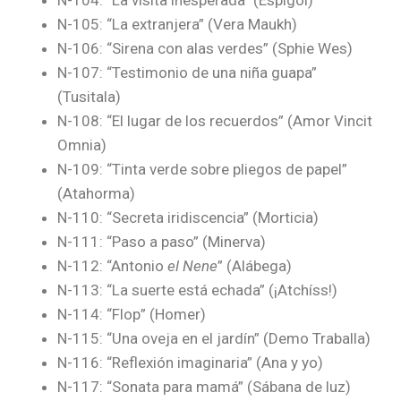
N-104: “La visita inesperada” (Espígol)
N-105: “La extranjera” (Vera Maukh)
N-106: “Sirena con alas verdes” (Sphie Wes)
N-107: “Testimonio de una niña guapa”
(Tusitala)
N-108: “El lugar de los recuerdos” (Amor Vincit
Omnia)
N-109: “Tinta verde sobre pliegos de papel”
(Atahorma)
N-110: “Secreta iridiscencia” (Morticia)
N-111: “Paso a paso” (Minerva)
N-112: “Antonio
el Nene
” (Alábega)
N-113: “La suerte está echada” (¡Atchíss!)
N-114: “Flop” (Homer)
N-115: “Una oveja en el jardín” (Demo Traballa)
N-116: “Reflexión imaginaria” (Ana y yo)
N-117: “Sonata para mamá” (Sábana de luz)